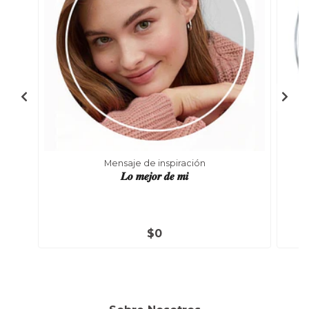
Mensaje de inspiración
𝑳𝒐 𝒎𝒆𝒋𝒐𝒓 𝒅𝒆 𝒎𝒊
$0