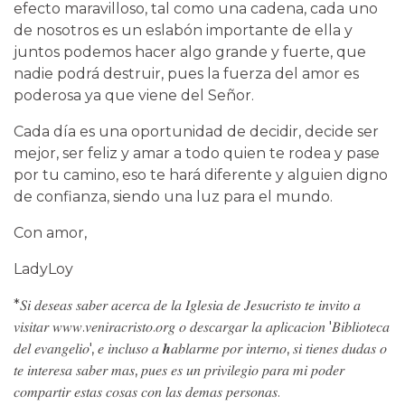
efecto maravilloso, tal como una cadena, cada uno
de nosotros es un eslabón importante de ella y
juntos podemos hacer algo grande y fuerte, que
nadie podrá destruir, pues la fuerza del amor es
poderosa ya que viene del Señor.
Cada día es una oportunidad de decidir, decide ser
mejor, ser feliz y amar a todo quien te rodea y pase
por tu camino, eso te hará diferente y alguien digno
de confianza, siendo una luz para el mundo.
Con amor,
LadyLoy
*𝑆𝑖 𝑑𝑒𝑠𝑒𝑎𝑠 𝑠𝑎𝑏𝑒𝑟 𝑎𝑐𝑒𝑟𝑐𝑎 𝑑𝑒 𝑙𝑎 𝐼𝑔𝑙𝑒𝑠𝑖𝑎 𝑑𝑒 𝐽𝑒𝑠𝑢𝑐𝑟𝑖𝑠𝑡𝑜 𝑡𝑒 𝑖𝑛𝑣𝑖𝑡𝑜 𝑎
𝑣𝑖𝑠𝑖𝑡𝑎𝑟 𝑤𝑤𝑤.𝑣𝑒𝑛𝑖𝑟𝑎𝑐𝑟𝑖𝑠𝑡𝑜.𝑜𝑟𝑔 𝑜 𝑑𝑒𝑠𝑐𝑎𝑟𝑔𝑎𝑟 𝑙𝑎 𝑎𝑝𝑙𝑖𝑐𝑎𝑐𝑖𝑜𝑛 '𝐵𝑖𝑏𝑙𝑖𝑜𝑡𝑒𝑐𝑎
𝑑𝑒𝑙 𝑒𝑣𝑎𝑛𝑔𝑒𝑙𝑖𝑜', 𝑒 𝑖𝑛𝑐𝑙𝑢𝑠𝑜 𝑎 𝒉𝑎𝑏𝑙𝑎𝑟𝑚𝑒 𝑝𝑜𝑟 𝑖𝑛𝑡𝑒𝑟𝑛𝑜, 𝑠𝑖 𝑡𝑖𝑒𝑛𝑒𝑠 𝑑𝑢𝑑𝑎𝑠 𝑜
𝑡𝑒 𝑖𝑛𝑡𝑒𝑟𝑒𝑠𝑎 𝑠𝑎𝑏𝑒𝑟 𝑚𝑎𝑠, 𝑝𝑢𝑒𝑠 𝑒𝑠 𝑢𝑛 𝑝𝑟𝑖𝑣𝑖𝑙𝑒𝑔𝑖𝑜 𝑝𝑎𝑟𝑎 𝑚𝑖 𝑝𝑜𝑑𝑒𝑟
𝑐𝑜𝑚𝑝𝑎𝑟𝑡𝑖𝑟 𝑒𝑠𝑡𝑎𝑠 𝑐𝑜𝑠𝑎𝑠 𝑐𝑜𝑛 𝑙𝑎𝑠 𝑑𝑒𝑚𝑎𝑠 𝑝𝑒𝑟𝑠𝑜𝑛𝑎𝑠.