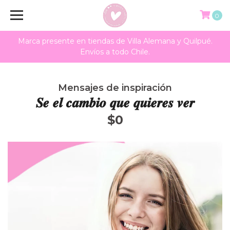
0
Marca presente en tiendas de Villa Alemana y Quilpué.
Envíos a todo Chile.
Mensajes de inspiración
𝑺𝒆 𝒆𝒍 𝒄𝒂𝒎𝒃𝒊𝒐 𝒒𝒖𝒆 𝒒𝒖𝒊𝒆𝒓𝒆𝒔 𝒗𝒆𝒓
$0