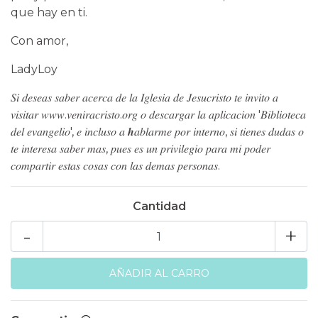
que hay en ti.
Con amor,
LadyLoy
𝑆𝑖 𝑑𝑒𝑠𝑒𝑎𝑠 𝑠𝑎𝑏𝑒𝑟 𝑎𝑐𝑒𝑟𝑐𝑎 𝑑𝑒 𝑙𝑎 𝐼𝑔𝑙𝑒𝑠𝑖𝑎 𝑑𝑒 𝐽𝑒𝑠𝑢𝑐𝑟𝑖𝑠𝑡𝑜 𝑡𝑒 𝑖𝑛𝑣𝑖𝑡𝑜 𝑎
𝑣𝑖𝑠𝑖𝑡𝑎𝑟 𝑤𝑤𝑤.𝑣𝑒𝑛𝑖𝑟𝑎𝑐𝑟𝑖𝑠𝑡𝑜.𝑜𝑟𝑔 𝑜 𝑑𝑒𝑠𝑐𝑎𝑟𝑔𝑎𝑟 𝑙𝑎 𝑎𝑝𝑙𝑖𝑐𝑎𝑐𝑖𝑜𝑛 '𝐵𝑖𝑏𝑙𝑖𝑜𝑡𝑒𝑐𝑎
𝑑𝑒𝑙 𝑒𝑣𝑎𝑛𝑔𝑒𝑙𝑖𝑜', 𝑒 𝑖𝑛𝑐𝑙𝑢𝑠𝑜 𝑎 𝒉𝑎𝑏𝑙𝑎𝑟𝑚𝑒 𝑝𝑜𝑟 𝑖𝑛𝑡𝑒𝑟𝑛𝑜, 𝑠𝑖 𝑡𝑖𝑒𝑛𝑒𝑠 𝑑𝑢𝑑𝑎𝑠 𝑜
𝑡𝑒 𝑖𝑛𝑡𝑒𝑟𝑒𝑠𝑎 𝑠𝑎𝑏𝑒𝑟 𝑚𝑎𝑠, 𝑝𝑢𝑒𝑠 𝑒𝑠 𝑢𝑛 𝑝𝑟𝑖𝑣𝑖𝑙𝑒𝑔𝑖𝑜 𝑝𝑎𝑟𝑎 𝑚𝑖 𝑝𝑜𝑑𝑒𝑟
𝑐𝑜𝑚𝑝𝑎𝑟𝑡𝑖𝑟 𝑒𝑠𝑡𝑎𝑠 𝑐𝑜𝑠𝑎𝑠 𝑐𝑜𝑛 𝑙𝑎𝑠 𝑑𝑒𝑚𝑎𝑠 𝑝𝑒𝑟𝑠𝑜𝑛𝑎𝑠.
Cantidad
-
+