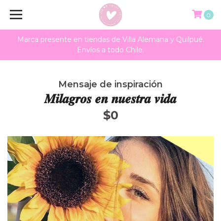
0
Marca presente en tiendas de Villa Alemana y Quilpué.
Envíos a todo Chile.
Mensaje de inspiración
𝑴𝒊𝒍𝒂𝒈𝒓𝒐𝒔 𝒆𝒏 𝒏𝒖𝒆𝒔𝒕𝒓𝒂 𝒗𝒊𝒅𝒂
$0