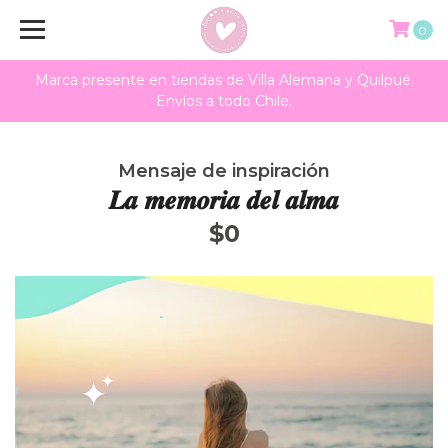
0
Marca presente en tiendas de Villa Alemana y Quilpué.
Envíos a todo Chile.
Mensaje de inspiración
𝑳𝒂 𝒎𝒆𝒎𝒐𝒓𝒊𝒂 𝒅𝒆𝒍 𝒂𝒍𝒎𝒂
$0