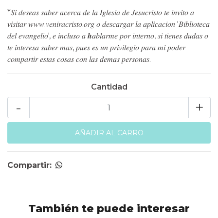
*𝑆𝑖 𝑑𝑒𝑠𝑒𝑎𝑠 𝑠𝑎𝑏𝑒𝑟 𝑎𝑐𝑒𝑟𝑐𝑎 𝑑𝑒 𝑙𝑎 𝐼𝑔𝑙𝑒𝑠𝑖𝑎 𝑑𝑒 𝐽𝑒𝑠𝑢𝑐𝑟𝑖𝑠𝑡𝑜 𝑡𝑒 𝑖𝑛𝑣𝑖𝑡𝑜 𝑎
𝑣𝑖𝑠𝑖𝑡𝑎𝑟 𝑤𝑤𝑤.𝑣𝑒𝑛𝑖𝑟𝑎𝑐𝑟𝑖𝑠𝑡𝑜.𝑜𝑟𝑔 𝑜 𝑑𝑒𝑠𝑐𝑎𝑟𝑔𝑎𝑟 𝑙𝑎 𝑎𝑝𝑙𝑖𝑐𝑎𝑐𝑖𝑜𝑛 '𝐵𝑖𝑏𝑙𝑖𝑜𝑡𝑒𝑐𝑎
𝑑𝑒𝑙 𝑒𝑣𝑎𝑛𝑔𝑒𝑙𝑖𝑜', 𝑒 𝑖𝑛𝑐𝑙𝑢𝑠𝑜 𝑎 𝒉𝑎𝑏𝑙𝑎𝑟𝑚𝑒 𝑝𝑜𝑟 𝑖𝑛𝑡𝑒𝑟𝑛𝑜, 𝑠𝑖 𝑡𝑖𝑒𝑛𝑒𝑠 𝑑𝑢𝑑𝑎𝑠 𝑜
𝑡𝑒 𝑖𝑛𝑡𝑒𝑟𝑒𝑠𝑎 𝑠𝑎𝑏𝑒𝑟 𝑚𝑎𝑠, 𝑝𝑢𝑒𝑠 𝑒𝑠 𝑢𝑛 𝑝𝑟𝑖𝑣𝑖𝑙𝑒𝑔𝑖𝑜 𝑝𝑎𝑟𝑎 𝑚𝑖 𝑝𝑜𝑑𝑒𝑟
𝑐𝑜𝑚𝑝𝑎𝑟𝑡𝑖𝑟 𝑒𝑠𝑡𝑎𝑠 𝑐𝑜𝑠𝑎𝑠 𝑐𝑜𝑛 𝑙𝑎𝑠 𝑑𝑒𝑚𝑎𝑠 𝑝𝑒𝑟𝑠𝑜𝑛𝑎𝑠.
Cantidad
-
+
Compartir:
También te puede interesar