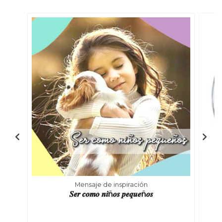
Mensaje de inspiración
𝑺𝒆𝒓 𝒄𝒐𝒎𝒐 𝒏𝒊ñ𝒐𝒔 𝒑𝒆𝒒𝒖𝒆ñ𝒐𝒔