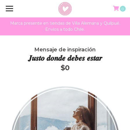
0
Marca presente en tiendas de Villa Alemana y Quilpué.
Envíos a todo Chile.
Mensaje de inspiración
𝑱𝒖𝒔𝒕𝒐 𝒅𝒐𝒏𝒅𝒆 𝒅𝒆𝒃𝒆𝒔 𝒆𝒔𝒕𝒂𝒓
$0