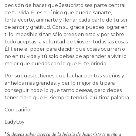
decisión de hacer que Jesucristo sea parte central
de tu vida. Él es el único que puede sanarte,
fortalecerte, animarte y llenar cada parte de tu ser
de amor y gratitud. Con su gracia puedes lograr en
ti lo imposible si tan sólo crees en esto y por sobre
todo aceptas la voluntad de Dios en todas las cosas.
Él tiene el poder para decidir qué cosas ocurren o
no en tu vida y tú solo debes de aprender a vivir lo
mejor que puedas con lo que Él te brinda.
Por supuesto, tienes que luchar por tus sueños y
anhelos más grandes, y dar lo mejor de ti para
conseguir todo lo que tanto deseas, pero debes
tener claro que Él siempre tendrá la última palabra.
Con cariño,
LadyLoy
*𝑆𝑖 𝑑𝑒𝑠𝑒𝑎𝑠 𝑠𝑎𝑏𝑒𝑟 𝑎𝑐𝑒𝑟𝑐𝑎 𝑑𝑒 𝑙𝑎 𝐼𝑔𝑙𝑒𝑠𝑖𝑎 𝑑𝑒 𝐽𝑒𝑠𝑢𝑐𝑟𝑖𝑠𝑡𝑜 𝑡𝑒 𝑖𝑛𝑣𝑖𝑡𝑜 𝑎