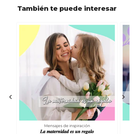
También te puede interesar
Mensajes de inspiración
𝑳𝒂 𝒎𝒂𝒕𝒆𝒓𝒏𝒊𝒅𝒂𝒅 𝒆𝒔 𝒖𝒏 𝒓𝒆𝒈𝒂𝒍𝒐