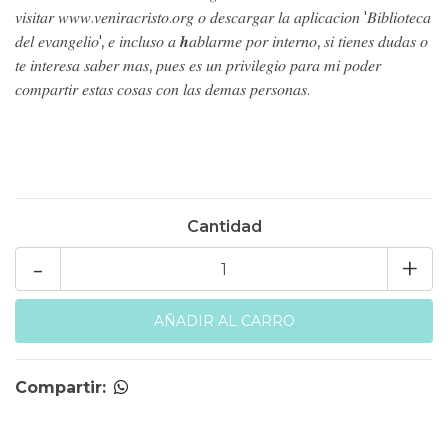
𝑣𝑖𝑠𝑖𝑡𝑎𝑟 𝑤𝑤𝑤.𝑣𝑒𝑛𝑖𝑟𝑎𝑐𝑟𝑖𝑠𝑡𝑜.𝑜𝑟𝑔 𝑜 𝑑𝑒𝑠𝑐𝑎𝑟𝑔𝑎𝑟 𝑙𝑎 𝑎𝑝𝑙𝑖𝑐𝑎𝑐𝑖𝑜𝑛 '𝐵𝑖𝑏𝑙𝑖𝑜𝑡𝑒𝑐𝑎
𝑑𝑒𝑙 𝑒𝑣𝑎𝑛𝑔𝑒𝑙𝑖𝑜', 𝑒 𝑖𝑛𝑐𝑙𝑢𝑠𝑜 𝑎 𝒉𝑎𝑏𝑙𝑎𝑟𝑚𝑒 𝑝𝑜𝑟 𝑖𝑛𝑡𝑒𝑟𝑛𝑜, 𝑠𝑖 𝑡𝑖𝑒𝑛𝑒𝑠 𝑑𝑢𝑑𝑎𝑠 𝑜
𝑡𝑒 𝑖𝑛𝑡𝑒𝑟𝑒𝑠𝑎 𝑠𝑎𝑏𝑒𝑟 𝑚𝑎𝑠, 𝑝𝑢𝑒𝑠 𝑒𝑠 𝑢𝑛 𝑝𝑟𝑖𝑣𝑖𝑙𝑒𝑔𝑖𝑜 𝑝𝑎𝑟𝑎 𝑚𝑖 𝑝𝑜𝑑𝑒𝑟
𝑐𝑜𝑚𝑝𝑎𝑟𝑡𝑖𝑟 𝑒𝑠𝑡𝑎𝑠 𝑐𝑜𝑠𝑎𝑠 𝑐𝑜𝑛 𝑙𝑎𝑠 𝑑𝑒𝑚𝑎𝑠 𝑝𝑒𝑟𝑠𝑜𝑛𝑎𝑠.
Cantidad
-
+
Compartir: