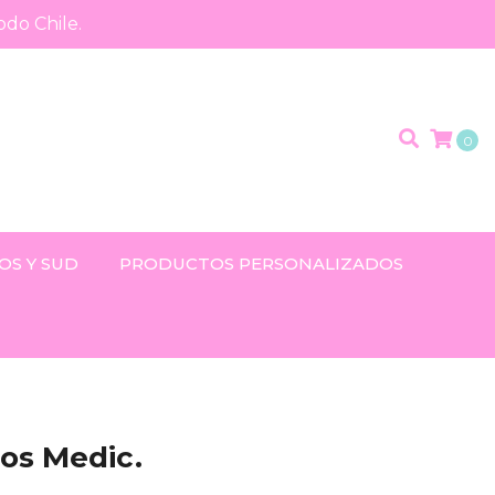
odo Chile.
0
OS Y SUD
PRODUCTOS PERSONALIZADOS
os Medic.