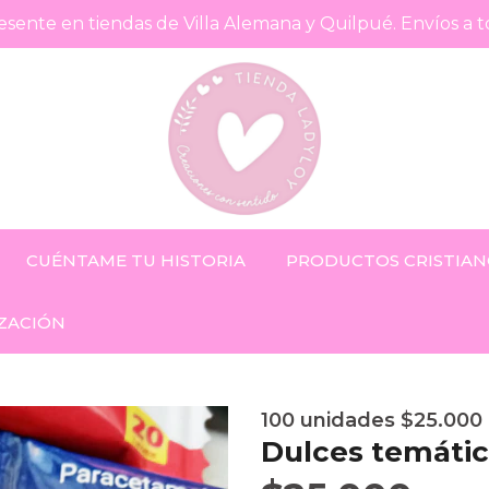
sente en tiendas de Villa Alemana y Quilpué. Envíos a t
CUÉNTAME TU HISTORIA
PRODUCTOS CRISTIAN
ZACIÓN
100 unidades $25.000
Dulces temátic