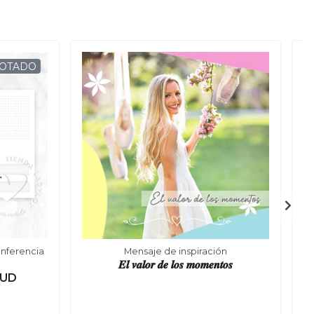
OTADO
onferencia
Mensaje de inspiración
𝑬𝒍 𝒗𝒂𝒍𝒐𝒓 𝒅𝒆 𝒍𝒐𝒔 𝒎𝒐𝒎𝒆𝒏𝒕𝒐𝒔
SUD