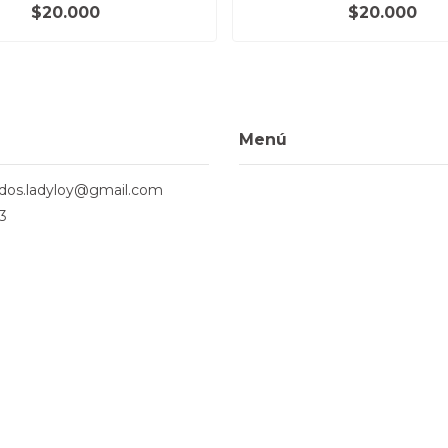
$20.000
$20.000
Menú
ados.ladyloy@gmail.com
3