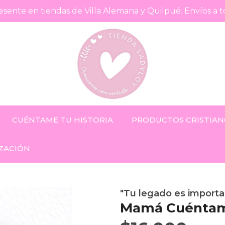
sente en tiendas de Villa Alemana y Quilpué. Envíos a t
CUÉNTAME TU HISTORIA
PRODUCTOS CRISTIAN
ZACIÓN
"Tu legado es importa
Mamá Cuéntame