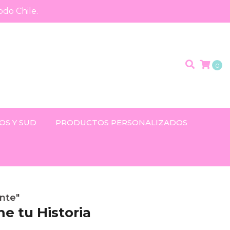
odo Chile.
0
OS Y SUD
PRODUCTOS PERSONALIZADOS
nte"
 tu Historia