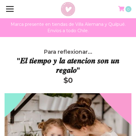
0
Marca presente en tiendas de Villa Alemana y Quilpué.
Envíos a todo Chile.
Para reflexionar...
"𝑬𝒍 𝒕𝒊𝒆𝒎𝒑𝒐 𝒚 𝒍𝒂 𝒂𝒕𝒆𝒏𝒄𝒊𝒐𝒏 𝒔𝒐𝒏 𝒖𝒏
𝒓𝒆𝒈𝒂𝒍𝒐"
$0