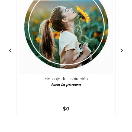
Mensaje de inspiración
𝑨𝒎𝒂 𝒕𝒖 𝒑𝒓𝒐𝒄𝒆𝒔𝒐
$0