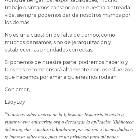
Aunque tengamos responsabilidades, mucho
trabajo o sintamos cansancio por nuestra ajetreada
vida, siempre podemos dar de nosotros mismos por
los demás.
No es una cuestión de falta de tiempo, como
muchos pensamos, sino de jerarquización y
establecer las prioridades correctas.
Si ponemos de nuestra parte, podremos hacerlo y
Dios nos recompensará altamente por los esfuerzos
que hacemos por amar a quienes nos rodean.
Con amor,
LadyLoy
*𝑆𝑖 𝑑𝑒𝑠𝑒𝑎𝑠 𝑠𝑎𝑏𝑒𝑟 𝑎𝑐𝑒𝑟𝑐𝑎 𝑑𝑒 𝑙𝑎 𝐼𝑔𝑙𝑒𝑠𝑖𝑎 𝑑𝑒 𝐽𝑒𝑠𝑢𝑐𝑟𝑖𝑠𝑡𝑜 𝑡𝑒 𝑖𝑛𝑣𝑖𝑡𝑜 𝑎
𝑣𝑖𝑠𝑖𝑡𝑎𝑟 𝑤𝑤𝑤.𝑣𝑒𝑛𝑖𝑟𝑎𝑐𝑟𝑖𝑠𝑡𝑜.𝑜𝑟𝑔 𝑜 𝑑𝑒𝑠𝑐𝑎𝑟𝑔𝑎𝑟 𝑙𝑎 𝑎𝑝𝑙𝑖𝑐𝑎𝑐𝑖𝑜𝑛 '𝐵𝑖𝑏𝑙𝑖𝑜𝑡𝑒𝑐𝑎
𝑑𝑒𝑙 𝑒𝑣𝑎𝑛𝑔𝑒𝑙𝑖𝑜', 𝑒 𝑖𝑛𝑐𝑙𝑢𝑠𝑜 𝑎 𝒉𝑎𝑏𝑙𝑎𝑟𝑚𝑒 𝑝𝑜𝑟 𝑖𝑛𝑡𝑒𝑟𝑛𝑜, 𝑠𝑖 𝑡𝑖𝑒𝑛𝑒𝑠 𝑑𝑢𝑑𝑎𝑠 𝑜
𝑡𝑒 𝑖𝑛𝑡𝑒𝑟𝑒𝑠𝑎 𝑠𝑎𝑏𝑒𝑟 𝑚𝑎𝑠, 𝑝𝑢𝑒𝑠 𝑒𝑠 𝑢𝑛 𝑝𝑟𝑖𝑣𝑖𝑙𝑒𝑔𝑖𝑜 𝑝𝑎𝑟𝑎 𝑚𝑖 𝑝𝑜𝑑𝑒𝑟