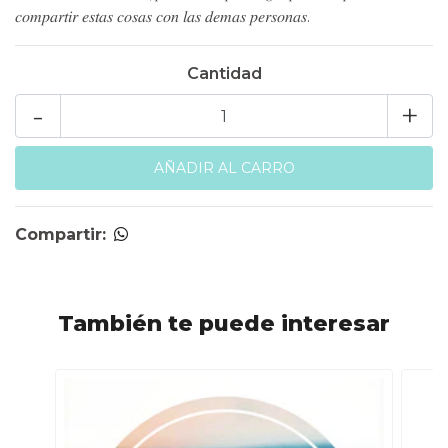
𝑐𝑜𝑚𝑝𝑎𝑟𝑡𝑖𝑟 𝑒𝑠𝑡𝑎𝑠 𝑐𝑜𝑠𝑎𝑠 𝑐𝑜𝑛 𝑙𝑎𝑠 𝑑𝑒𝑚𝑎𝑠 𝑝𝑒𝑟𝑠𝑜𝑛𝑎𝑠.
Cantidad
-
+
Compartir:
También te puede interesar