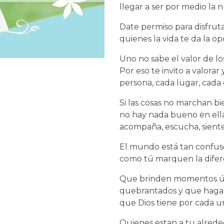
llegar a ser por medio la n
Date permiso para disfruta
quienes la vida te da la o
Uno no sabe el valor de l
Por eso te invito a valorar
persona, cada lugar, cada
Si las cosas no marchan bi
no hay nada bueno en ella,
acompaña, escucha, siente,
El mundo está tan confuso,
como tú marquen la difer
Que brinden momentos ún
quebrantados y que hagan
que Dios tiene por cada un
Quienes estan a tu alred