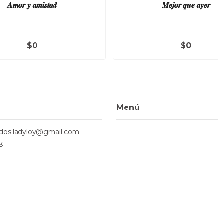
𝑨𝒎𝒐𝒓 𝒚 𝒂𝒎𝒊𝒔𝒕𝒂𝒅
𝑴𝒆𝒋𝒐𝒓 𝒒𝒖𝒆 𝒂𝒚𝒆𝒓
$0
$0
Menú
ados.ladyloy@gmail.com
3