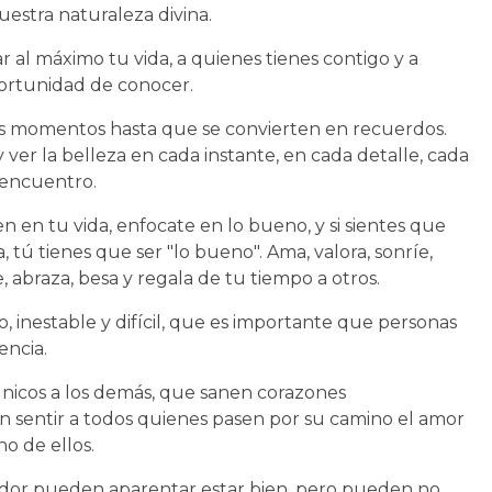
uestra naturaleza divina.
r al máximo tu vida, a quienes tienes contigo y a
portunidad de conocer.
os momentos hasta que se convierten en recuerdos.
 y ver la belleza en cada instante, en cada detalle, cada
 encuentro.
en en tu vida, enfocate en lo bueno, y si sientes que
 tú tienes que ser "lo bueno". Ama, valora, sonríe,
 abraza, besa y regala de tu tiempo a otros.
 inestable y difícil, que es importante que personas
encia.
icos a los demás, que sanen corazones
 sentir a todos quienes pasen por su camino el amor
o de ellos.
edor pueden aparentar estar bien, pero pueden no