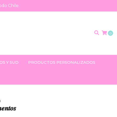
odo Chile.
0
OS Y SUD
PRODUCTOS PERSONALIZADOS
n
𝒆𝒏𝒕𝒐𝒔