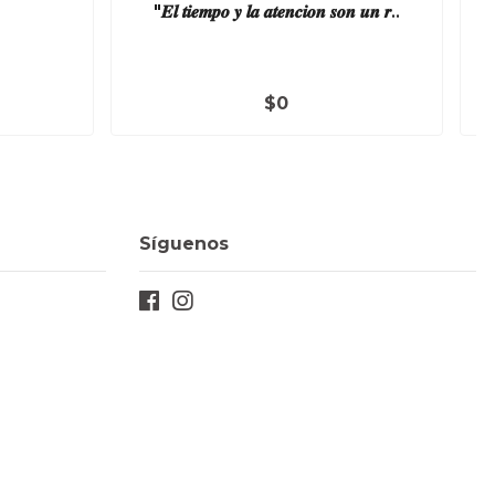
"𝑬𝒍 𝒕𝒊𝒆𝒎𝒑𝒐 𝒚 𝒍𝒂 𝒂𝒕𝒆𝒏𝒄𝒊𝒐𝒏 𝒔𝒐𝒏 𝒖𝒏 𝒓..
$0
Síguenos