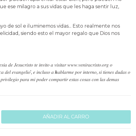
ue ese milagro a sus vidas que les haga sentir luz,
yo de sol e iluminemos vidas... Esto realmente nos
felicidad, siendo esto el mayor regalo que Dios nos
𝑠𝑖𝑎 𝑑𝑒 𝐽𝑒𝑠𝑢𝑐𝑟𝑖𝑠𝑡𝑜 𝑡𝑒 𝑖𝑛𝑣𝑖𝑡𝑜 𝑎 𝑣𝑖𝑠𝑖𝑡𝑎𝑟 𝑤𝑤𝑤.𝑣𝑒𝑛𝑖𝑟𝑎𝑐𝑟𝑖𝑠𝑡𝑜.𝑜𝑟𝑔 𝑜
𝑐𝑎 𝑑𝑒𝑙 𝑒𝑣𝑎𝑛𝑔𝑒𝑙𝑖𝑜', 𝑒 𝑖𝑛𝑐𝑙𝑢𝑠𝑜 𝑎 𝒉𝑎𝑏𝑙𝑎𝑟𝑚𝑒 𝑝𝑜𝑟 𝑖𝑛𝑡𝑒𝑟𝑛𝑜, 𝑠𝑖 𝑡𝑖𝑒𝑛𝑒𝑠 𝑑𝑢𝑑𝑎𝑠 𝑜
 𝑝𝑟𝑖𝑣𝑖𝑙𝑒𝑔𝑖𝑜 𝑝𝑎𝑟𝑎 𝑚𝑖 𝑝𝑜𝑑𝑒𝑟 𝑐𝑜𝑚𝑝𝑎𝑟𝑡𝑖𝑟 𝑒𝑠𝑡𝑎𝑠 𝑐𝑜𝑠𝑎𝑠 𝑐𝑜𝑛 𝑙𝑎𝑠 𝑑𝑒𝑚𝑎𝑠