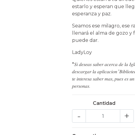
estarlo y esperan que lleg
esperanza y paz.
Seamos ese milagro, ese ra
llenará el alma de gozo y 
puede dar.
LadyLoy
*𝑆𝑖 𝑑𝑒𝑠𝑒𝑎𝑠 𝑠𝑎𝑏𝑒𝑟 𝑎𝑐𝑒𝑟𝑐𝑎 𝑑𝑒 𝑙𝑎 𝐼𝑔𝑙𝑒
𝑑𝑒𝑠𝑐𝑎𝑟𝑔𝑎𝑟 𝑙𝑎 𝑎𝑝𝑙𝑖𝑐𝑎𝑐𝑖𝑜𝑛 '𝐵𝑖𝑏𝑙𝑖𝑜𝑡
𝑡𝑒 𝑖𝑛𝑡𝑒𝑟𝑒𝑠𝑎 𝑠𝑎𝑏𝑒𝑟 𝑚𝑎𝑠, 𝑝𝑢𝑒𝑠 𝑒𝑠 𝑢𝑛
𝑝𝑒𝑟𝑠𝑜𝑛𝑎𝑠.
Cantidad
-
+