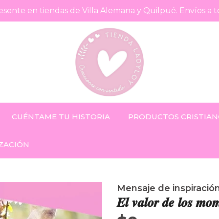
sente en tiendas de Villa Alemana y Quilpué. Envíos a t
CUÉNTAME TU HISTORIA
PRODUCTOS CRISTIAN
ZACIÓN
Mensaje de inspiració
𝑬𝒍 𝒗𝒂𝒍𝒐𝒓 𝒅𝒆 𝒍𝒐𝒔 𝒎𝒐