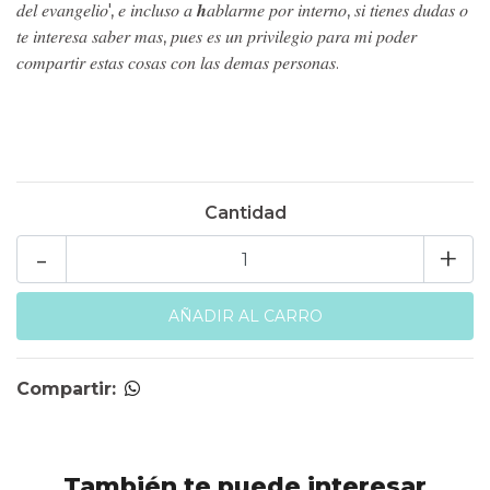
𝑑𝑒𝑙 𝑒𝑣𝑎𝑛𝑔𝑒𝑙𝑖𝑜', 𝑒 𝑖𝑛𝑐𝑙𝑢𝑠𝑜 𝑎 𝒉𝑎𝑏𝑙𝑎𝑟𝑚𝑒 𝑝𝑜𝑟 𝑖𝑛𝑡𝑒𝑟𝑛𝑜, 𝑠𝑖 𝑡𝑖𝑒𝑛𝑒𝑠 𝑑𝑢𝑑𝑎𝑠 𝑜
𝑡𝑒 𝑖𝑛𝑡𝑒𝑟𝑒𝑠𝑎 𝑠𝑎𝑏𝑒𝑟 𝑚𝑎𝑠, 𝑝𝑢𝑒𝑠 𝑒𝑠 𝑢𝑛 𝑝𝑟𝑖𝑣𝑖𝑙𝑒𝑔𝑖𝑜 𝑝𝑎𝑟𝑎 𝑚𝑖 𝑝𝑜𝑑𝑒𝑟
𝑐𝑜𝑚𝑝𝑎𝑟𝑡𝑖𝑟 𝑒𝑠𝑡𝑎𝑠 𝑐𝑜𝑠𝑎𝑠 𝑐𝑜𝑛 𝑙𝑎𝑠 𝑑𝑒𝑚𝑎𝑠 𝑝𝑒𝑟𝑠𝑜𝑛𝑎𝑠.
Cantidad
-
+
Compartir:
También te puede interesar