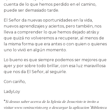
cuenta de lo que hemos perdido en el camino,
puede ser demasiado tarde.
El Señor da nuevas oportunidades en la vida,
nuevos aprendizajes y aciertos, pero también, nos
lleva a comprender lo que hemos dejado atrás y
que quizá no volveremos a recuperar, al menos de
la misma forma que era antes o con quien o quienes
uno lo vivió en algún momento.
Lo bueno es que siempre podemos ser mejores que
ayer y por sobre todo brillar, con esa luz maravillosa
que nos da El Señor, al seguirle.
Con cariño,
LadyLoy
*𝑆𝑖 𝑑𝑒𝑠𝑒𝑎𝑠 𝑠𝑎𝑏𝑒𝑟 𝑎𝑐𝑒𝑟𝑐𝑎 𝑑𝑒 𝑙𝑎 𝐼𝑔𝑙𝑒𝑠𝑖𝑎 𝑑𝑒 𝐽𝑒𝑠𝑢𝑐𝑟𝑖𝑠𝑡𝑜 𝑡𝑒 𝑖𝑛𝑣𝑖𝑡𝑜 𝑎
𝑣𝑖𝑠𝑖𝑡𝑎𝑟 𝑤𝑤𝑤.𝑣𝑒𝑛𝑖𝑟𝑎𝑐𝑟𝑖𝑠𝑡𝑜.𝑜𝑟𝑔 𝑜 𝑑𝑒𝑠𝑐𝑎𝑟𝑔𝑎𝑟 𝑙𝑎 𝑎𝑝𝑙𝑖𝑐𝑎𝑐𝑖𝑜𝑛 '𝐵𝑖𝑏𝑙𝑖𝑜𝑡𝑒𝑐𝑎