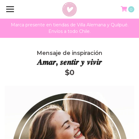
0
Marca presente en tiendas de Villa Alemana y Quilpué.
Envíos a todo Chile.
Mensaje de inspiración
𝑨𝒎𝒂𝒓, 𝒔𝒆𝒏𝒕𝒊𝒓 𝒚 𝒗𝒊𝒗𝒊𝒓
$0