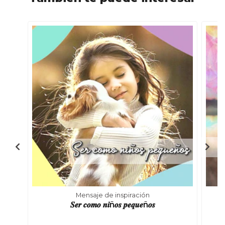
Mensaje de inspiración
𝑺𝒆𝒓 𝒄𝒐𝒎𝒐 𝒏𝒊ñ𝒐𝒔 𝒑𝒆𝒒𝒖𝒆ñ𝒐𝒔