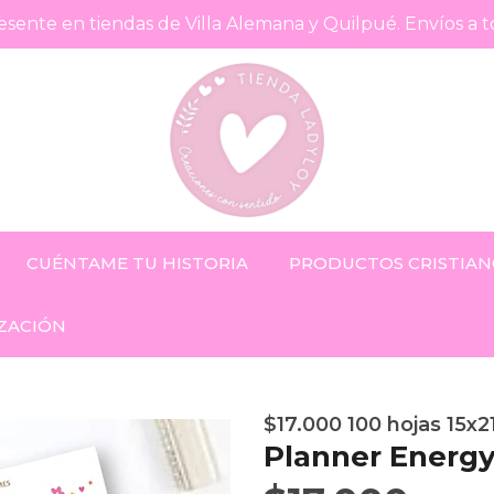
sente en tiendas de Villa Alemana y Quilpué. Envíos a t
CUÉNTAME TU HISTORIA
PRODUCTOS CRISTIAN
ZACIÓN
$17.000 100 hojas 15x
Planner Energ