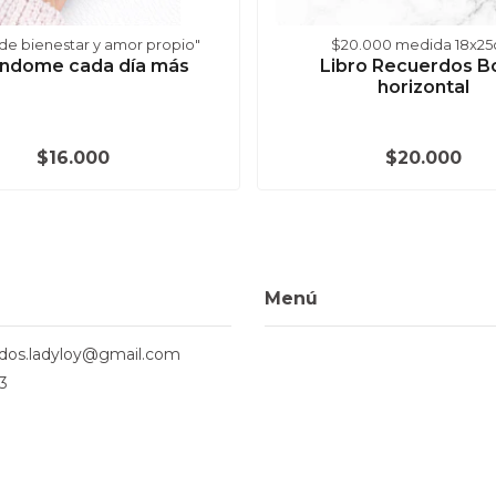
 de bienestar y amor propio"
$20.000 medida 18x2
ndome cada día más
Libro Recuerdos B
horizontal
$16.000
$20.000
Menú
ados.ladyloy@gmail.com
3