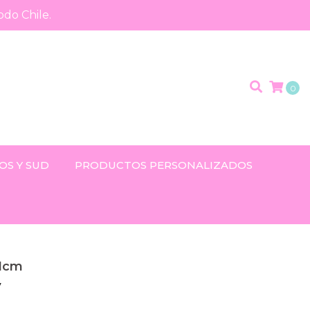
odo Chile.
0
OS Y SUD
PRODUCTOS PERSONALIZADOS
21cm
y