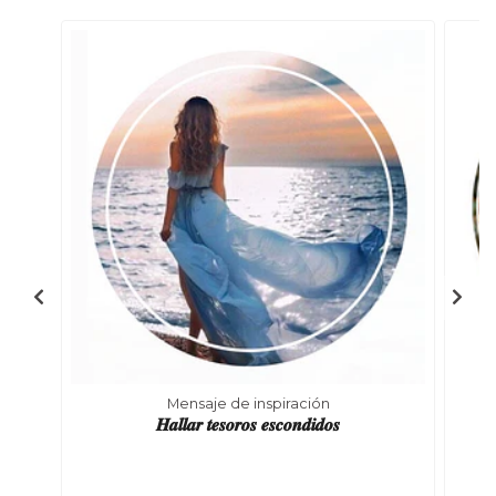
Mensaje de inspiración
𝑯𝒂𝒍𝒍𝒂𝒓 𝒕𝒆𝒔𝒐𝒓𝒐𝒔 𝒆𝒔𝒄𝒐𝒏𝒅𝒊𝒅𝒐𝒔