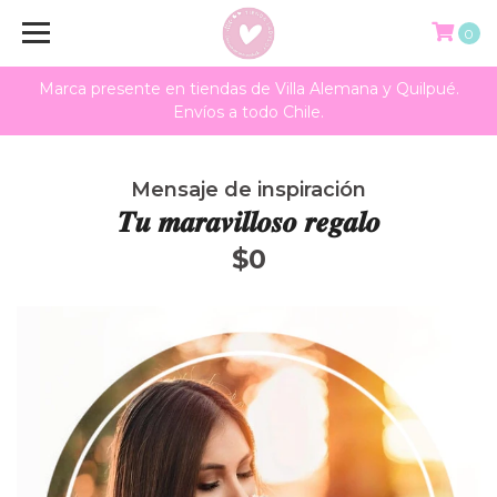
0
Marca presente en tiendas de Villa Alemana y Quilpué.
Envíos a todo Chile.
Mensaje de inspiración
𝑻𝒖 𝒎𝒂𝒓𝒂𝒗𝒊𝒍𝒍𝒐𝒔𝒐 𝒓𝒆𝒈𝒂𝒍𝒐
$0