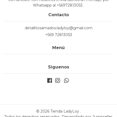
Whatsapp al +56972813053.
Contacto
detallitosamados.ladyloy@gmail.com
+569 72813053
Menú
Síguenos
© 2026 Tienda LadyLoy .
Todos los derechos reservados.
Desarrollado por Jumpseller
.