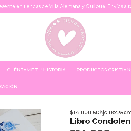
sente en tiendas de Villa Alemana y Quilpué. Envíos a t
CUÉNTAME TU HISTORIA
PRODUCTOS CRISTIAN
ZACIÓN
$14.000 50hjs 18x25cm
Libro Condolen