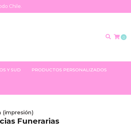
odo Chile.
0
OS Y SUD
PRODUCTOS PERSONALIZADOS
 (impresión)
cias Funerarias