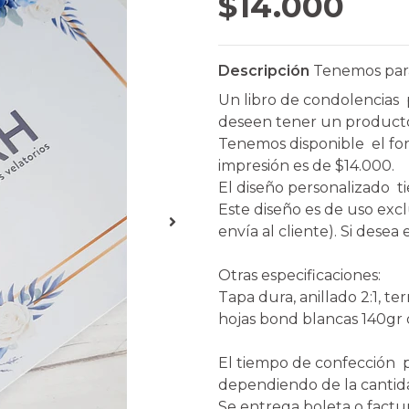
$14.000
Descripción
Tenemos para
Un libro de condolencias 
deseen tener un producto 
Tenemos disponible el fo
impresión es de $14.000.
El diseño personalizado t
Este diseño es de uso excl
envía al cliente). Si desea
Otras especificaciones:
Tapa dura, anillado 2:1, 
hojas bond blancas 140gr 
El tiempo de confección po
dependiendo de la canti
Se entrega boleta o factu