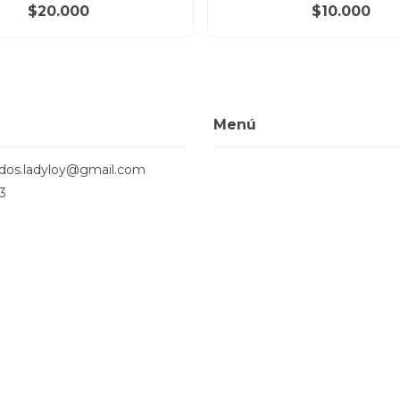
$20.000
$10.000
Menú
ados.ladyloy@gmail.com
3