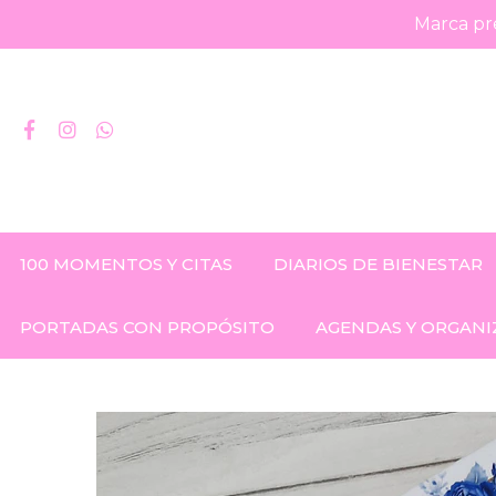
Marca pre
100 MOMENTOS Y CITAS
DIARIOS DE BIENESTAR
PORTADAS CON PROPÓSITO
AGENDAS Y ORGANI