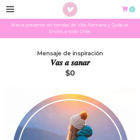
0
Marca presente en tiendas de Villa Alemana y Quilpué.
Envíos a todo Chile.
Mensaje de inspiración
𝑽𝒂𝒔 𝒂 𝒔𝒂𝒏𝒂𝒓
$0