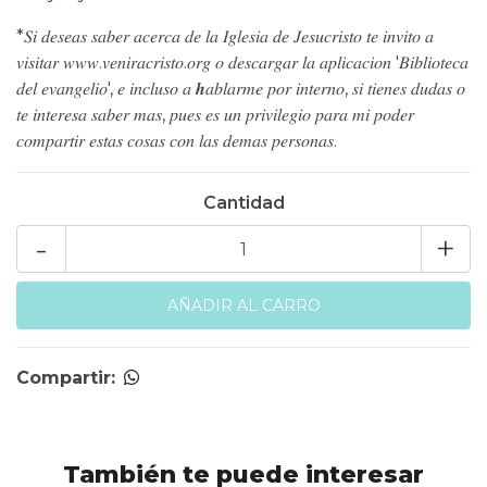
*𝑆𝑖 𝑑𝑒𝑠𝑒𝑎𝑠 𝑠𝑎𝑏𝑒𝑟 𝑎𝑐𝑒𝑟𝑐𝑎 𝑑𝑒 𝑙𝑎 𝐼𝑔𝑙𝑒𝑠𝑖𝑎 𝑑𝑒 𝐽𝑒𝑠𝑢𝑐𝑟𝑖𝑠𝑡𝑜 𝑡𝑒 𝑖𝑛𝑣𝑖𝑡𝑜 𝑎
𝑣𝑖𝑠𝑖𝑡𝑎𝑟 𝑤𝑤𝑤.𝑣𝑒𝑛𝑖𝑟𝑎𝑐𝑟𝑖𝑠𝑡𝑜.𝑜𝑟𝑔 𝑜 𝑑𝑒𝑠𝑐𝑎𝑟𝑔𝑎𝑟 𝑙𝑎 𝑎𝑝𝑙𝑖𝑐𝑎𝑐𝑖𝑜𝑛 '𝐵𝑖𝑏𝑙𝑖𝑜𝑡𝑒𝑐𝑎
𝑑𝑒𝑙 𝑒𝑣𝑎𝑛𝑔𝑒𝑙𝑖𝑜', 𝑒 𝑖𝑛𝑐𝑙𝑢𝑠𝑜 𝑎 𝒉𝑎𝑏𝑙𝑎𝑟𝑚𝑒 𝑝𝑜𝑟 𝑖𝑛𝑡𝑒𝑟𝑛𝑜, 𝑠𝑖 𝑡𝑖𝑒𝑛𝑒𝑠 𝑑𝑢𝑑𝑎𝑠 𝑜
𝑡𝑒 𝑖𝑛𝑡𝑒𝑟𝑒𝑠𝑎 𝑠𝑎𝑏𝑒𝑟 𝑚𝑎𝑠, 𝑝𝑢𝑒𝑠 𝑒𝑠 𝑢𝑛 𝑝𝑟𝑖𝑣𝑖𝑙𝑒𝑔𝑖𝑜 𝑝𝑎𝑟𝑎 𝑚𝑖 𝑝𝑜𝑑𝑒𝑟
𝑐𝑜𝑚𝑝𝑎𝑟𝑡𝑖𝑟 𝑒𝑠𝑡𝑎𝑠 𝑐𝑜𝑠𝑎𝑠 𝑐𝑜𝑛 𝑙𝑎𝑠 𝑑𝑒𝑚𝑎𝑠 𝑝𝑒𝑟𝑠𝑜𝑛𝑎𝑠.
Cantidad
-
+
Compartir:
También te puede interesar