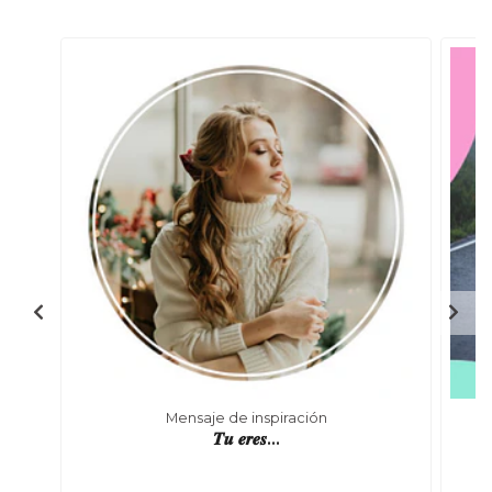
Mensaje de inspiración
𝑻𝒖 𝒆𝒓𝒆𝒔...