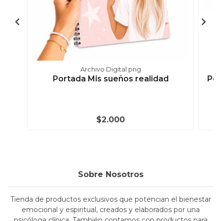
Archivo Digital png
Portada Mis sueños realidad
Por
$2.000
Sobre Nosotros
Tienda de productos exclusivos que potencian el bienestar
emocional y espiritual, creados y elaborados por una
psicóloga clínica. También contamos con productos para