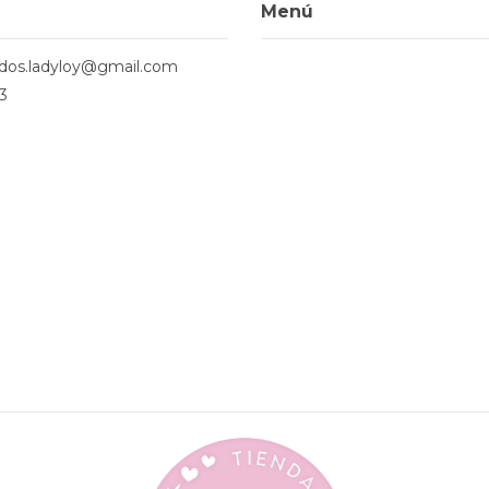
Menú
ados.ladyloy@gmail.com
3