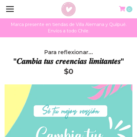
0
Marca presente en tiendas de Villa Alemana y Quilpué.
Envíos a todo Chile.
Para reflexionar...
"𝑪𝒂𝒎𝒃𝒊𝒂 𝒕𝒖𝒔 𝒄𝒓𝒆𝒆𝒏𝒄𝒊𝒂𝒔 𝒍𝒊𝒎𝒊𝒕𝒂𝒏𝒕𝒆𝒔"
$0