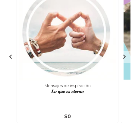
Mensajes de inspiración
𝑳𝒐 𝒒𝒖𝒆 𝒆𝒔 𝒆𝒕𝒆𝒓𝒏𝒐
$0